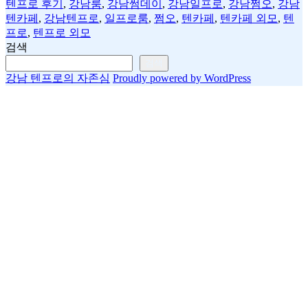
이
일
텐프로 후기
,
강남룸
,
강남썸데이
,
강남일프로
,
강남쩜오
,
강남
자
텐카페
,
강남텐프로
,
일프로룸
,
쩜오
,
텐카페
,
텐카페 외모
,
텐
프로
,
텐프로 외모
검색
검색
강남 텐프로의 자존심
Proudly powered by WordPress