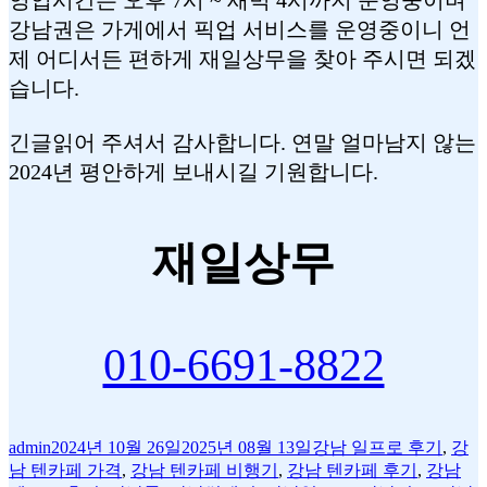
강남권은 가게에서 픽업 서비스를 운영중이니 언
제 어디서든 편하게 재일상무을 찾아 주시면 되겠
습니다.
긴글읽어 주셔서 감사합니다. 연말 얼마남지 않는
2024년 평안하게 보내시길 기원합니다.
재일상무
010-6691-8822
글
작
태
admin
2024년 10월 26일
2025년 08월 13일
강남 일프로 후기
,
강
쓴
성
그
남 텐카페 가격
,
강남 텐카페 비행기
,
강남 텐카페 후기
,
강남